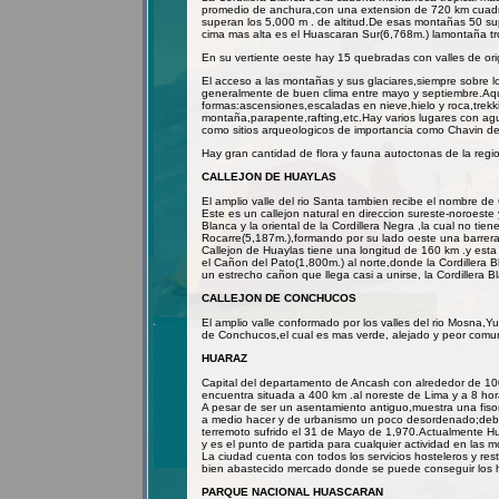
promedio de anchura,con una extension de 720 km cua
superan los 5,000 m . de altitud.De esas montañas 50 su
cima mas alta es el Huascaran Sur(6,768m.) lamontaña tr
En su vertiente oeste hay 15 quebradas con valles de ori
El acceso a las montañas y sus glaciares,siempre sobre 
generalmente de buen clima entre mayo y septiembre.Aqui
formas:ascensiones,escaladas en nieve,hielo y roca,trekki
montaña,parapente,rafting,etc.Hay varios lugares con agua
como sitios arqueologicos de importancia como Chavin de
Hay gran cantidad de flora y fauna autoctonas de la regi
CALLEJON DE HUAYLAS
El amplio valle del rio Santa tambien recibe el nombre de
Este es un callejon natural en direccion sureste-noroeste y
Blanca y la oriental de la Cordillera Negra ,la cual no tie
Rocarre(5,187m.),formando por su lado oeste una barrera n
Callejon de Huaylas tiene una longitud de 160 km .y esta
el Cañon del Pato(1,800m.) al norte,donde la Cordillera 
un estrecho cañon que llega casi a unirse, la Cordillera Bl
CALLEJON DE CONCHUCOS
El amplio valle conformado por los valles del rio Mosna,Y
de Conchucos,el cual es mas verde, alejado y peor comu
HUARAZ
Capital del departamento de Ancash con alrededor de 100
encuentra situada a 400 km .al noreste de Lima y a 8 hor
A pesar de ser un asentamiento antiguo,muestra una fis
a medio hacer y de urbanismo un poco desordenado;debid
terremoto sufrido el 31 de Mayo de 1,970.Actualmente Huar
y es el punto de partida para cualquier actividad en las 
La ciudad cuenta con todos los servicios hosteleros y res
bien abastecido mercado donde se puede conseguir los ha
PARQUE NACIONAL HUASCARAN