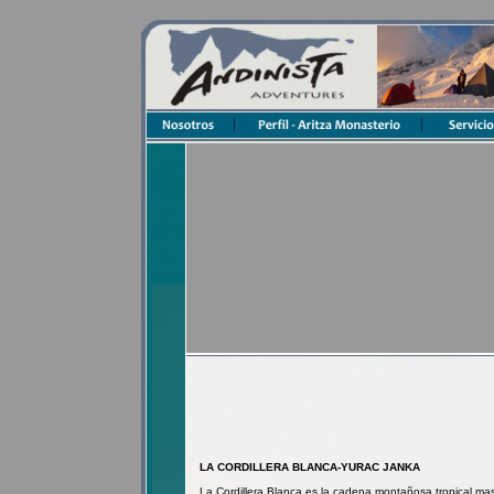
LA CORDILLERA BLANCA-YURAC JANKA
La Cordillera Blanca es la cadena montañosa tropical ma