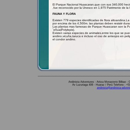
El Parque Nacional Huascaran,que con sus 340,000 hecta
,fue reconocido por la Unesco en 1,975 Patrimonio de la
FAUNA Y FLORA
Existen 779 especies identificadas de flora altoandina.L
por encima de los 4,500m. las plantas deben resistir duras
Las plantas mas famosas de Parque Huascaran son la Pu
´eñua(Polylepis).
Existen varias especies de animales,entre los que se pue
andino,vicuña,taruca e incluso el oso de anteojos en pe
el condor andino.
----------------------------------------------------------------------------------------------------------
Andinista Adventures - Aritza Monasterio Bilbao 
Av Luzuriaga 406 - Huaraz / Perú Telefono : +
andinista@andinista-adve