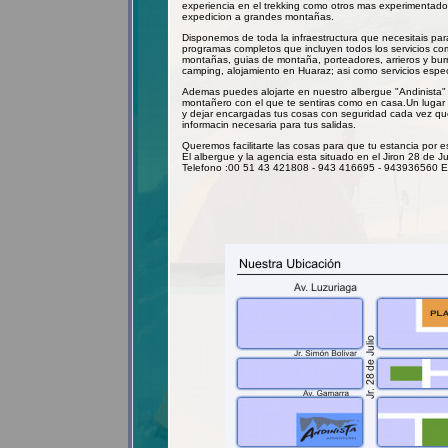
experiencia en el trekking como otros mas experimentad
expedicion a grandes montañas.
Disponemos de toda la infraestructura que necesitais pa
programas completos que incluyen todos los servicios como
montañas, guias de montaña, porteadores, arrieros y burr
camping, alojamiento en Huaraz; asi como servicios espec
Ademas puedes alojarte en nuestro albergue "Andinista" 
montañero con el que te sentiras como en casa.Un lugar
y dejar encargadas tus cosas con seguridad cada vez qu
informacin necesaria para tus salidas.
Queremos facilitarte las cosas para que tu estancia por es
El albergue y la agencia esta situado en el Jiron 28 de J
Telefono :00 51 43 421808 - 943 416695 - 943936560 E