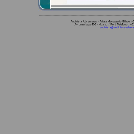
----------------------------------------------------------------------------------------------------------
Andinista Adventures - Aritza Monasterio Bilbao 
Av Luzuriaga 406 - Huaraz / Perú Telefono : +
andinista@andinista-adve