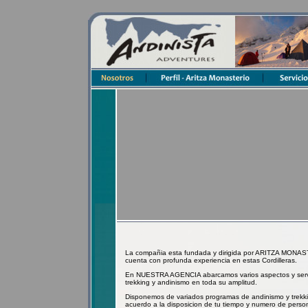
La compañia esta fundada y dirigida por ARITZA MO
cuenta con profunda experiencia en estas Cordilleras.
En NUESTRA AGENCIA abarcamos varios aspectos y servici
trekking y andinismo en toda su amplitud.
Disponemos de variados programas de andinismo y trekkin
acuerdo a la disposicion de tu tiempo y numero de person